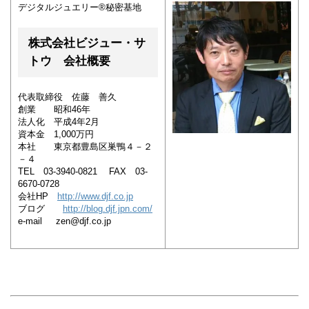
デジタルジュエリー®秘密基地
株式会社ビジュー・サ
トウ 会社概要
代表取締役 佐藤 善久
創業 昭和46年
法人化 平成4年2月
資本金 1,000万円
本社 東京都豊島区巣鴨４－２
－４
TEL 03-3940-0821 FAX 03-
6670-0728
会社HP
http://www.djf.co.jp
ブログ
http://blog.djf.jpn.com/
e-mail zen@djf.co.jp