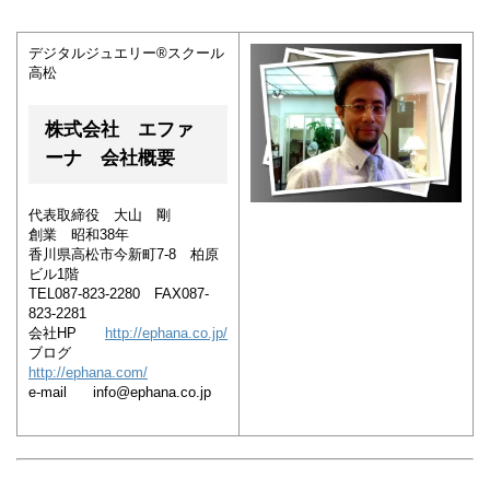
デジタルジュエリー®スクール
高松
株式会社 エファ
ーナ 会社概要
代表取締役 大山 剛
創業 昭和38年
香川県高松市今新町7-8 柏原
ビル1階
TEL087-823-2280 FAX087-
823-2281
会社HP
http://ephana.co.jp/
ブログ
http://ephana.com/
e-mail info@ephana.co.jp