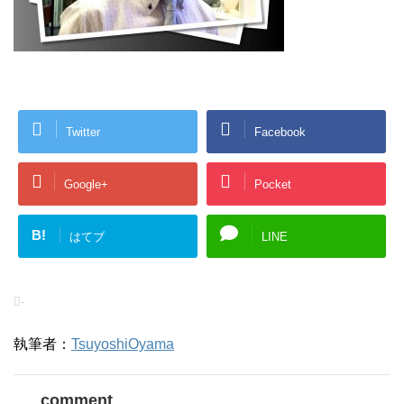
Twitter
Facebook
Google+
Pocket
B!
はてブ
LINE
-
執筆者：
TsuyoshiOyama
comment