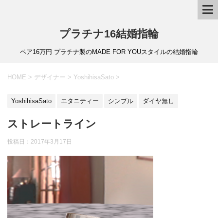
プラチナ16結婚指輪
ペア16万円 プラチナ製のMADE FOR YOUスタイルの結婚指輪
HOME
>
デザイナー
>
YoshihisaSato
>
YoshihisaSato
エタニティー
シンプル
ダイヤ無し
ストレートライン
投稿日：
2017年3月17日