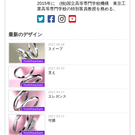
2015年に (独)国立高等専門学校機構 東京工
業高等専門学校の特別客員教授を務める。
最新のデザイン
2017.06.28
スイープ
YoshihisaSato
2017.05.10
支え
YoshihisaSato
2017.03.17
エレガンス
YoshihisaSato
2017.03.17
可憐
YoshihisaSato